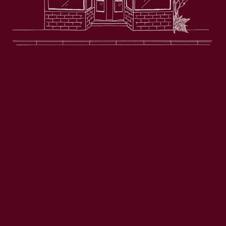
Bistro
Florent bistro